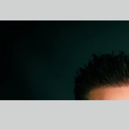
0:00
/
???